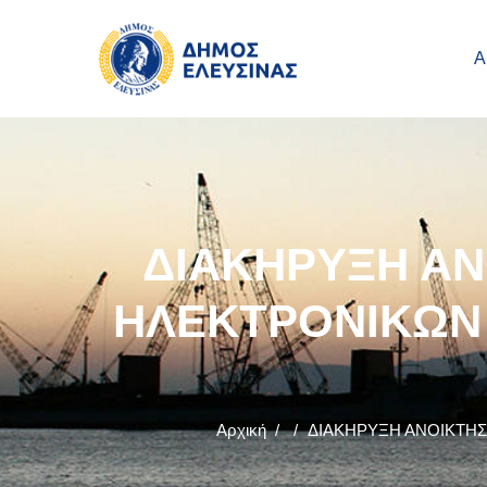
Main navigation
Παράκαμψη προς το κυρίως περιεχόμενο
Α
ΔΙΑΚΗΡΥΞΗ ΑΝ
ΗΛΕΚΤΡΟΝΙΚΩΝ
Αρχική
/
/
ΔΙΑΚΗΡΥΞΗ ΑΝΟΙΚΤΗΣ