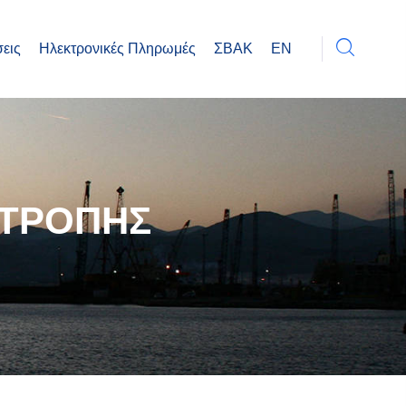
εις
Ηλεκτρονικές Πληρωμές
ΣΒΑΚ
EN
ΙΤΡΟΠΗΣ