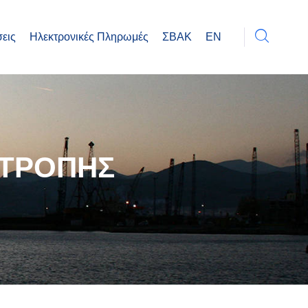
εις
Ηλεκτρονικές Πληρωμές
ΣΒΑΚ
EN
ΙΤΡΟΠΗΣ