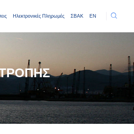
εις
Ηλεκτρονικές Πληρωμές
ΣΒΑΚ
EN
ΙΤΡΟΠΗΣ