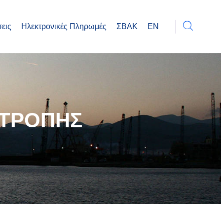
εις
Ηλεκτρονικές Πληρωμές
ΣΒΑΚ
EN
ΙΤΡΟΠΗΣ