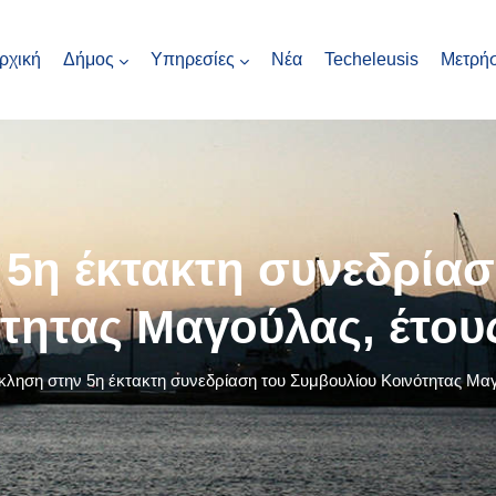
ρχική
Δήμος
Υπηρεσίες
Νέα
Techeleusis
Μετρήσ
5η έκτακτη συνεδρίασ
τητας Μαγούλας, έτου
ληση στην 5η έκτακτη συνεδρίαση του Συμβουλίου Κοινότητας Μαγ