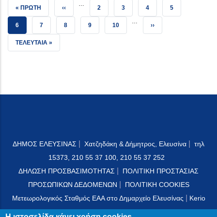
…
FIRST PAGE
ΠΡΟΗΓΟΎΜΕΝΗ ΣΕΛΊΔΑ
ΣΕΛΊΔΑ
ΣΕΛΊΔΑ
ΣΕΛΊΔΑ
ΣΕΛΊΔΑ
« ΠΡΏΤΗ
‹‹
2
3
4
5
…
ΤΡΈΧΟΥΣΑ ΣΕΛΊΔΑ
ΣΕΛΊΔΑ
ΣΕΛΊΔΑ
ΣΕΛΊΔΑ
ΣΕΛΊΔΑ
NEXT PAGE
6
7
8
9
10
››
LAST PAGE
ΤΕΛΕΥΤΑΊΑ »
|
|
ΔΗΜΟΣ ΕΛΕΥΣΙΝΑΣ
Χατζηδάκη & Δήμητρος, Ελευσίνα
τηλ
15373, 210 55 37 100, 210 55 37 252
|
ΔΗΛΩΣΗ ΠΡΟΣΒΑΣΙΜΟΤΗΤΑΣ
ΠΟΛΙΤΙΚΗ ΠΡΟΣΤΑΣΙΑΣ
|
ΠΡΟΣΩΠΙΚΩΝ ΔΕΔΟΜΕΝΩΝ
ΠΟΛΙΤΙΚΗ COOKIES
|
Μετεωρολογικός Σταθμός ΕΑΑ στο Δημαρχείο Ελευσίνας
Kerio
Mail Server
Η ιστοσελίδα κάνει χρήση cookies