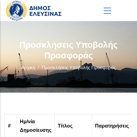
Παράκαμψη προς το κυρίως περιεχόμενο
Προσκλήσεις Υποβολής
Προσφοράς
Αρχική
/
Προσκλήσεις Υποβολής Προσφοράς
Ημ/νία
#
Τίτλος
Παρατηρήσεις
Δημοσίευσης