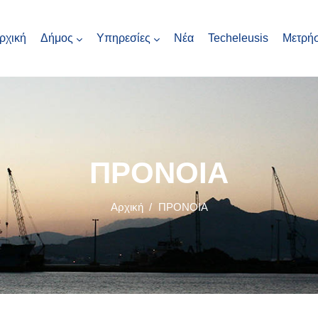
ρχική
Δήμος
Υπηρεσίες
Νέα
Techeleusis
Μετρήσ
ΠΡΟΝΟΙΑ
Αρχική
/
ΠΡΟΝΟΙΑ