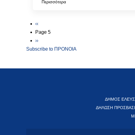
Περισσότερα
Σελιδοποίηση
Προηγούμενη σελίδα
‹‹
Page 5
Next page
››
Subscribe to ΠΡΟΝΟΙΑ
ΔΗΜΟΣ ΕΛΕΥΣ
ΔΗΛΩΣΗ ΠΡΟΣΒΑΣ
Μ