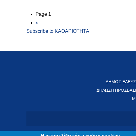
Σελιδοποίηση
Page 1
Next page
››
Subscribe to ΚΑΘΑΡΙΟΤΗΤΑ
ΔΗΜΟΣ ΕΛΕΥΣ
ΔΗΛΩΣΗ ΠΡΟΣΒΑΣ
Μ
Η ιστοσελίδα κάνει χρήση cookies