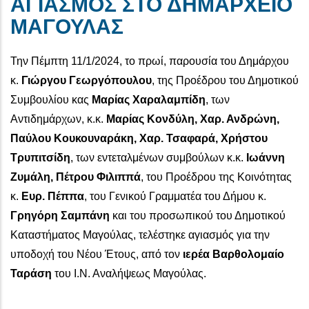
ΑΓΙΑΣΜΟΣ ΣΤΟ ΔΗΜΑΡΧΕΙΟ
ΜΑΓΟΥΛΑΣ
Την Πέμπτη 11/1/2024, το πρωί, παρουσία του Δημάρχου
κ.
Γιώργου Γεωργόπουλου
, της Προέδρου του Δημοτικού
Συμβουλίου κας
Μαρίας Χαραλαμπίδη
, των
Αντιδημάρχων, κ.κ.
Μαρίας Κονδύλη, Χαρ. Ανδρώνη,
Παύλου Κουκουναράκη, Χαρ. Τσαφαρά, Χρήστου
Τρυπιτσίδη
, των εντεταλμένων συμβούλων κ.κ.
Ιωάννη
Ζυμάλη, Πέτρου Φιλιππά
, του Προέδρου της Κοινότητας
κ.
Ευρ. Πέππα
, του Γενικού Γραμματέα του Δήμου κ.
Γρηγόρη Σαμπάνη
και του προσωπικού του Δημοτικού
Καταστήματος Μαγούλας, τελέστηκε αγιασμός για την
υποδοχή του Νέου Έτους, από τον
ιερέα Βαρθολομαίο
Ταράση
του Ι.Ν. Αναλήψεως Μαγούλας.