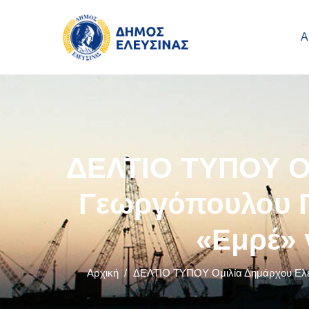
Main navigation
Παράκαμψη προς το κυρίως περιεχόμενο
Α
ΔΕΛΤΙΟ ΤΥΠΟΥ Ομ
Γεωργόπουλου Γ
«Εμρέ» 
Αρχική
/
ΔΕΛΤΙΟ ΤΥΠΟΥ Ομιλία Δημάρχου Ελευσ