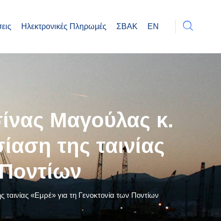
εις
Ηλεκτρονικές Πληρωμές
ΣΒΑΚ
EN
ίνας Μαγούλας κ.
αση της ταινίας
 Ποντίων
ταινίας «Εμρέ» για τη Γενοκτονία των Ποντίων