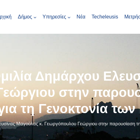
ρχική
Δήμος
Υπηρεσίες
Νέα
Techeleusis
Μετρήσ
ιλία Δημάρχου Ελευσ
εώργιου στην παρουσί
για τη Γενοκτονία των
ίνας Μαγούλας κ. Γεωργόπουλου Γεώργιου στην παρουσίαση της 