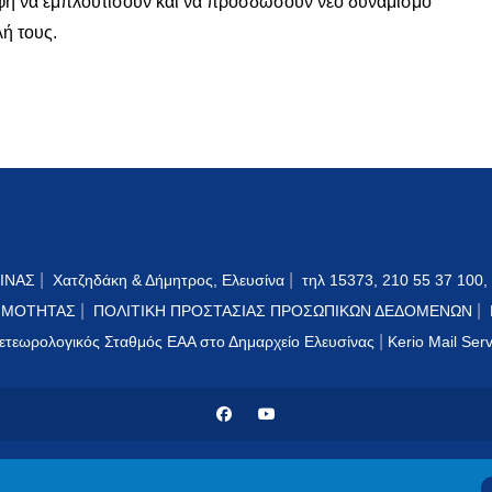
οφή να εμπλουτίσουν και να προσδώσουν νέο δυναμισμό
ή τους.
|
|
ΙΝΑΣ
Χατζηδάκη & Δήμητρος, Ελευσίνα
τηλ 15373, 210 55 37 100,
|
|
ΙΜΟΤΗΤΑΣ
ΠΟΛΙΤΙΚΗ ΠΡΟΣΤΑΣΙΑΣ ΠΡΟΣΩΠΙΚΩΝ ΔΕΔΟΜΕΝΩΝ
|
ετεωρολογικός Σταθμός ΕΑΑ στο Δημαρχείο Ελευσίνας
Kerio Mail Ser
© 2024 PublicOTA