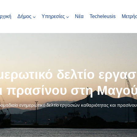
ρχική
Δήμος
Υπηρεσίες
Νέα
Techeleusis
Μετρήσ
μερωτικό δελτίο εργασ
ι πρασίνου στη Μαγο
ομαδιαίο ενημερωτικό δελτίο εργασιών καθαριότητας και πρασίνο