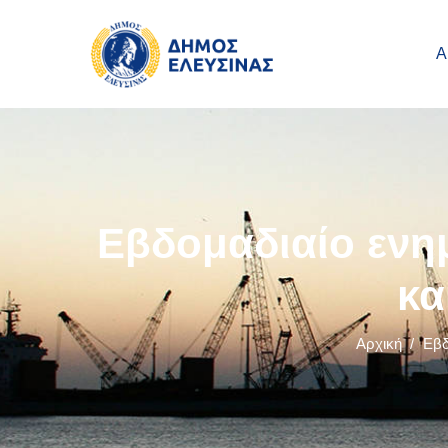
Main navigation
Παράκαμψη προς το κυρίως περιεχόμενο
Α
Εβδομαδιαίο ενη
κα
Αρχική
/
Εβδ