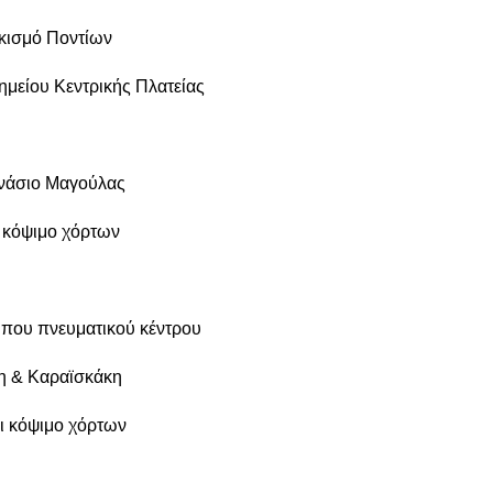
κισμό Ποντίων
ημείου Κεντρικής Πλατείας
μνάσιο Μαγούλας
 κόψιμο χόρτων
ήπου πνευματικού κέντρου
η & Καραϊσκάκη
ι κόψιμο χόρτων