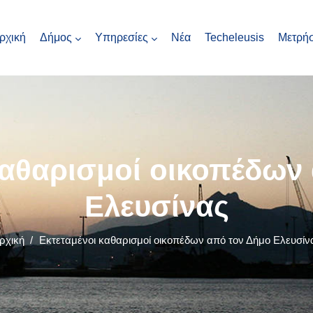
ρχική
Δήμος
Υπηρεσίες
Νέα
Techeleusis
Μετρήσ
καθαρισμοί οικοπέδων
Ελευσίνας
ρχική
/
Εκτεταμένοι καθαρισμοί οικοπέδων από τον Δήμο Ελευσίν