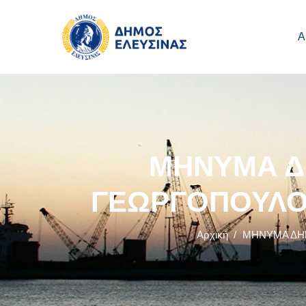
Main navigation
Παράκαμψη προς το κυρίως περιεχόμενο
Α
ΜΗΝΥΜΑ Δ
ΓΕΩΡΓΟΠΟΥΛΟΥ
Αρχική
/
ΜΗΝΥΜΑ ΔΗΜ