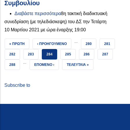
Συμβουλίου
για το 8η Τακτική Συνεδρίαση Δη
Διαβάστε περισσότερα
8η τακτική διαδικτυακή
συνεδρίαση (με τηλεδιάσκεψη) του ΔΣ την Τετάρτη
10 Μαρτίου 2021 με ώρα έναρξης 19:00
…
FIRST PAGE
ΠΡΟΗΓΟΎΜΕΝΗ ΣΕΛΊΔΑ
ΣΕΛΊΔΑ
ΣΕΛΊΔΑ
« ΠΡΏΤΗ
‹ ΠΡΟΗΓΟΎΜΕΝΟ
280
281
ΣΕΛΊΔΑ
ΣΕΛΊΔΑ
ΤΡΈΧΟΥΣΑ ΣΕΛΊΔΑ
ΣΕΛΊΔΑ
ΣΕΛΊΔΑ
ΣΕΛΊΔΑ
282
283
284
285
286
287
…
ΣΕΛΊΔΑ
NEXT PAGE
LAST PAGE
288
ΕΠΌΜΕΝΟ ›
ΤΕΛΕΥΤΑΊΑ »
Subscribe to