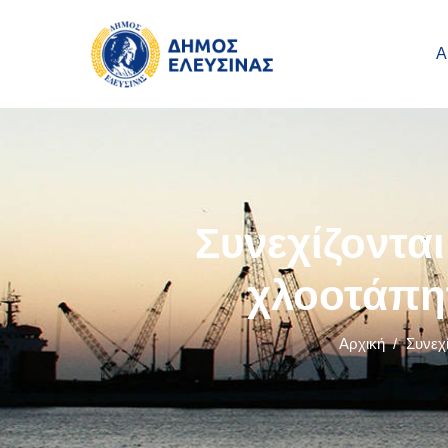
Main navigation
Παράκαμψη προς το κυρίως περιεχόμενο
Α
Συνεχίζονται
χλοοτάπη
Αρχική
/
Συνεχ