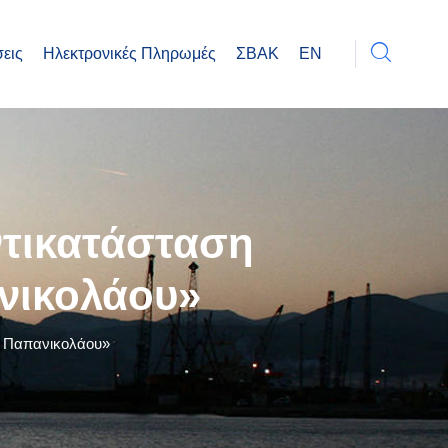
εις
Ηλεκτρονικές Πληρωμές
ΣΒΑΚ
EN
αντικατάσταση
νικολάου»
άς Παπανικολάου»