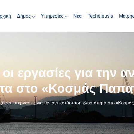
ρχική
Δήμος
Υπηρεσίες
Νέα
Techeleusis
Μετρήσ
 οι εργασίες για την 
τα στο «Κοσμάς Παπα
ίζονται οι εργασίες για την αντικατάσταση χλοοτάπητα στο «Κοσμ