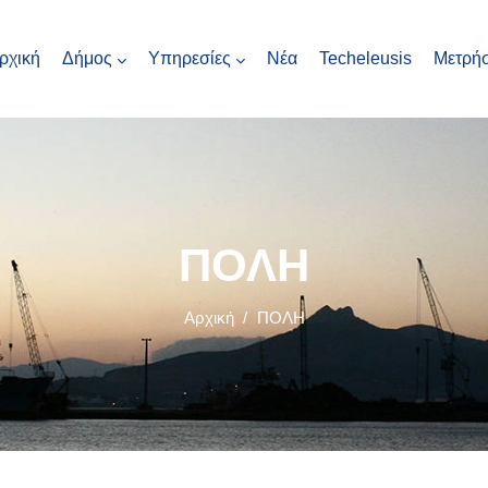
ρχική
Δήμος
Υπηρεσίες
Νέα
Techeleusis
Μετρήσ
ΠΟΛΗ
Αρχική
/
ΠΟΛΗ