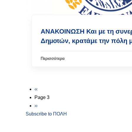
ΑΝΑΚΟΙΝΩΣΗ Και με τη συνε
Δημοτών, κρατάμε την πόλη 
Περισσότερα
Σελιδοποίηση
Προηγούμενη σελίδα
‹‹
Page 3
Next page
››
Subscribe to ΠΟΛΗ