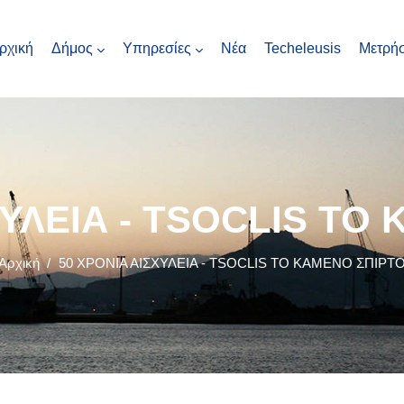
ρχική
Δήμος
Υπηρεσίες
Νέα
Techeleusis
Μετρήσ
ΧΥΛΕΙΑ - TSOCLIS ΤΟ
Αρχική
/
50 ΧΡΟΝΙΑ ΑΙΣΧΥΛΕΙΑ - TSOCLIS ΤΟ ΚΑΜΕΝΟ ΣΠΙΡΤ