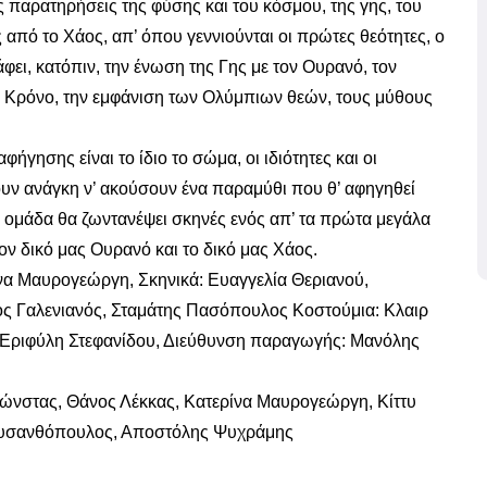
 παρατηρήσεις της φύσης και του κόσμου, της γης, του
από το Χάος, απ’ όπου γεννιούνται οι πρώτες θεότητες, ο
φει, κατόπιν, την ένωση της Γης με τον Ουρανό, τον
, Κρόνο, την εμφάνιση των Ολύμπιων θεών, τους μύθους
φήγησης είναι το ίδιο το σώμα, οι ιδιότητες και οι
έχουν ανάγκη ν’ ακούσουν ένα παραμύθι που θ’ αφηγηθεί
ή ομάδα θα ζωντανέψει σκηνές ενός απ’ τα πρώτα μεγάλα
ον δικό μας Ουρανό και το δικό μας Χάος.
να Μαυρογεώργη, Σκηνικά: Ευαγγελία Θεριανού,
ος Γαλενιανός, Σταμάτης Πασόπουλος Κοστούμια: Κλαιρ
: Εριφύλη Στεφανίδου, Διεύθυνση παραγωγής: Μανόλης
ώνστας, Θάνος Λέκκας, Κατερίνα Μαυρογεώργη, Κίττυ
Χρυσανθόπουλος, Αποστόλης Ψυχράμης