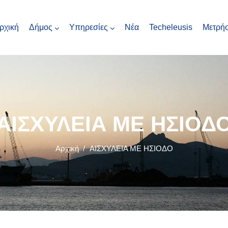
ρχική
Δήμος
Υπηρεσίες
Νέα
Techeleusis
Μετρήσ
ΑΙΣΧΥΛΕΙΑ ΜΕ ΗΣΙΟΔ
Αρχική
/
ΑΙΣΧΥΛΕΙΑ ΜΕ ΗΣΙΟΔΟ