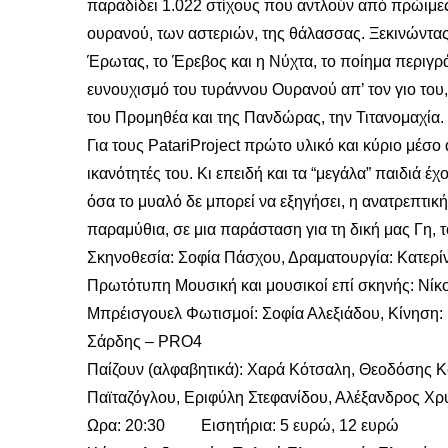
παραδίδει 1.022 στίχους που αντλούν από πρώιμες
ουρανού, των αστεριών, της θάλασσας. Ξεκινώντας 
Έρωτας, το Έρεβος και η Νύχτα, το ποίημα περιγρά
ευνουχισμό του τυράννου Ουρανού απ’ τον γιο του
του Προμηθέα και της Πανδώρας, την Τιτανομαχία.
Για τους PatariProject πρώτο υλικό και κύριο μέσο α
ικανότητές του. Κι επειδή και τα “μεγάλα” παιδιά 
όσα το μυαλό δε μπορεί να εξηγήσει, η ανατρεπτικ
παραμύθια, σε μια παράσταση για τη δική μας Γη, τ
Σκηνοθεσία: Σοφία Πάσχου, Δραματουργία: Κατερί
Πρωτότυπη Μουσική και μουσικοί επί σκηνής: Νίκ
Μπρέισγουελ Φωτισμοί: Σοφία Αλεξιάδου, Κίνηση
Σάρδης – PRO4
Παίζουν (αλφαβητικά): Χαρά Κότσαλη, Θεοδόσης Κ
Παϊταζόγλου, Εριφύλη Στεφανίδου, Αλέξανδρος 
Ωρα: 20:30 Εισητήρια: 5 ευρώ, 12 ευρώ