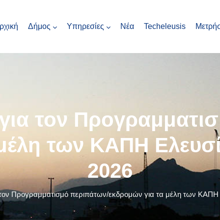
ρχική
Δήμος
Υπηρεσίες
Νέα
Techeleusis
Μετρήσ
ια τον Προγραμματισ
μέλη των ΚΑΠΗ Ελευσί
2026
ν Προγραμματισμό περιπάτων/εκδρομών για τα μέλη των ΚΑΠΗ Ελ