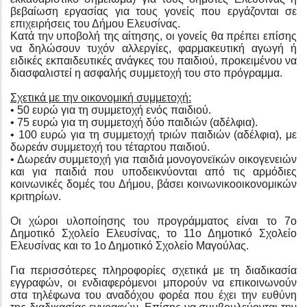
βεβαίωση εργασίας για τους γονείς που εργάζονται σε
επιχειρήσεις του Δήμου Ελευσίνας.
Κατά την υποβολή της αίτησης, οι γονείς θα πρέπει επίσης
να δηλώσουν τυχόν αλλεργίες, φαρμακευτική αγωγή ή
ειδικές εκπαιδευτικές ανάγκες του παιδιού, προκειμένου να
διασφαλιστεί η ασφαλής συμμετοχή του στο πρόγραμμα.
Σχετικά με την οικονομική συμμετοχή:
• 50 ευρώ για τη συμμετοχή ενός παιδιού.
• 75 ευρώ για τη συμμετοχή δύο παιδιών (αδέλφια).
• 100 ευρώ για τη συμμετοχή τριών παιδιών (αδέλφια), με
δωρεάν συμμετοχή του τέταρτου παιδιού.
• Δωρεάν συμμετοχή για παιδιά μονογονεϊκών οικογενειών
και για παιδιά που υποδεικνύονται από τις αρμόδιες
κοινωνικές δομές του Δήμου, βάσει κοινωνικοοικονομικών
κριτηρίων.
Οι χώροι υλοποίησης του προγράμματος είναι το 7ο
Δημοτικό Σχολείο Ελευσίνας, το 11ο Δημοτικό Σχολείο
Ελευσίνας και το 1ο Δημοτικό Σχολείο Μαγούλας.
Για περισσότερες πληροφορίες σχετικά με τη διαδικασία
εγγραφών, οι ενδιαφερόμενοι μπορούν να επικοινωνούν
στα τηλέφωνα του αναδόχου φορέα που έχει την ευθύνη