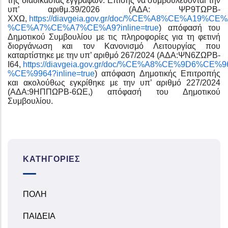
της διαδικασίας εγγραφών. Επίσης να συμβουλεύονται την
υπ’ αριθμ.39/2026 (ΑΔΑ: ΨΡ9ΤΩΡΒ-
ΧΧΩ,
https://diavgeia.gov.gr/doc/%CE%A8%CE%A19
%CE%A7%CE%A7%CE%A9?inline=true
) απόφασή του
Δημοτικού Συμβουλίου με τις πληροφορίες για τη φετινή
διοργάνωση και τον Κανονισμό Λειτουργίας που
καταρτίστηκε με την υπ’ αριθμό 267/2024 (ΑΔΑ:ΨΝ6ΖΩΡΒ-
Ι64,
https://diavgeia.gov.gr/doc/%CE%A8%CE%9D6%
%CE%9964?inline=true
) απόφαση Δημοτικής Επιτροπής
και ακολούθως εγκρίθηκε με την υπ’ αριθμό 227/2024
(ΑΔΑ:9ΗΠΠΩΡΒ-6ΩΕ,) απόφασή του Δημοτικού
Συμβουλίου.
ΚΑΤΗΓΟΡΊΕΣ
ΠΟΛΗ
ΠΑΙΔΕΙΑ