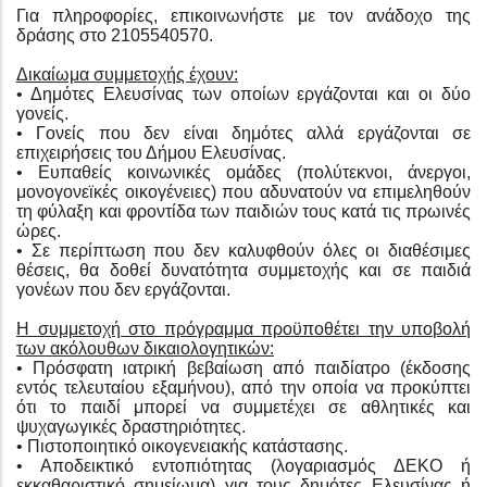
Για πληροφορίες, επικοινωνήστε με τον ανάδοχο της
δράσης στο 2105540570.
Δικαίωμα συμμετοχής έχουν:
• Δημότες Ελευσίνας των οποίων εργάζονται και οι δύο
γονείς.
• Γονείς που δεν είναι δημότες αλλά εργάζονται σε
επιχειρήσεις του Δήμου Ελευσίνας.
• Ευπαθείς κοινωνικές ομάδες (πολύτεκνοι, άνεργοι,
μονογονεϊκές οικογένειες) που αδυνατούν να επιμεληθούν
τη φύλαξη και φροντίδα των παιδιών τους κατά τις πρωινές
ώρες.
• Σε περίπτωση που δεν καλυφθούν όλες οι διαθέσιμες
θέσεις, θα δοθεί δυνατότητα συμμετοχής και σε παιδιά
γονέων που δεν εργάζονται.
Η συμμετοχή στο πρόγραμμα προϋποθέτει την υποβολή
των ακόλουθων δικαιολογητικών:
• Πρόσφατη ιατρική βεβαίωση από παιδίατρο (έκδοσης
εντός τελευταίου εξαμήνου), από την οποία να προκύπτει
ότι το παιδί μπορεί να συμμετέχει σε αθλητικές και
ψυχαγωγικές δραστηριότητες.
• Πιστοποιητικό οικογενειακής κατάστασης.
• Αποδεικτικό εντοπιότητας (λογαριασμός ΔΕΚΟ ή
εκκαθαριστικό σημείωμα) για τους δημότες Ελευσίνας ή