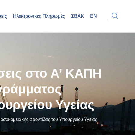
εις
Ηλεκτρονικές Πληρωμές
ΣΒΑΚ
EN
σεις στο Α’ ΚΑΠΗ
ογράμματος
υργείου Υγείας
οσοκομειακής φροντίδας του Υπουργείου Υγείας