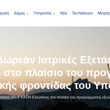
ρχική
Δήμος
Υπηρεσίες
Νέα
Techeleusis
Μετρήσ
ρεάν Ιατρικές Εξετά
 στο πλαίσιο του πρ
κής φροντίδας του Υπο
σεις στο Α’ ΚΑΠΗ Ελευσίνας στο πλαίσιο του προγράμματος εξων