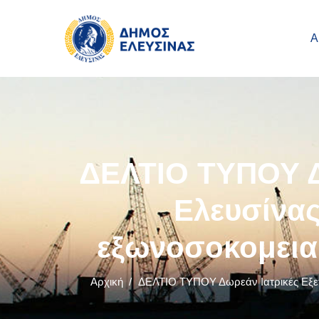
Main navigation
Παράκαμψη προς το κυρίως περιεχόμενο
Α
ΔΕΛΤΙΟ ΤΥΠΟΥ Δω
Ελευσίνας
εξωνοσοκομεια
Αρχική
/
ΔΕΛΤΙΟ ΤΥΠΟΥ Δωρεάν Ιατρικές Εξετά