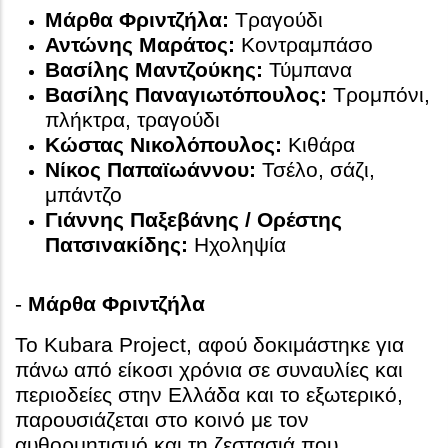
Μάρθα Φριντζήλα:
Τραγούδι
Αντώνης Μαράτος:
Κοντραμπάσο
Βασίλης Μαντζούκης:
Τύμπανα
Βασίλης Παναγιωτόπουλος:
Τρομπόνι,
πλήκτρα, τραγούδι
Κώστας Νικολόπουλος:
Κιθάρα
Νίκος Παπαϊωάννου:
Τσέλο, σάζι,
μπάντζο
Γιάννης Παξεβάνης / Ορέστης
Πατσινακίδης:
Ηχοληψία
-
Μάρθα Φριντζήλα
Το Kubara Project, αφού δοκιμάστηκε για
πάνω από είκοσι χρόνια σε συναυλίες και
περιοδείες στην Ελλάδα και το εξωτερικό,
παρουσιάζεται στο κοινό με τον
αυθορμητισμό και τη ζεστασιά που