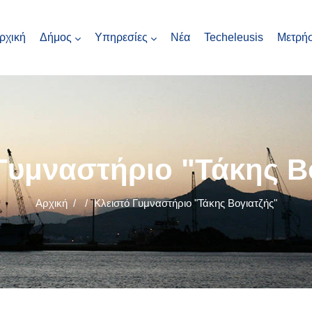
ρχική
Δήμος
Υπηρεσίες
Νέα
Techeleusis
Μετρήσ
Γυμναστήριο "Τάκης Β
Αρχική
/
/
Κλειστό Γυμναστήριο "Τάκης Βογιατζής"