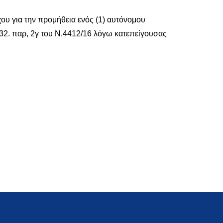
υ για την προμήθεια ενός (1) αυτόνομου
2. παρ, 2γ του Ν.4412/16 λόγω κατεπείγουσας