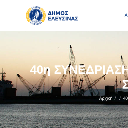
Main navigation
Παράκαμψη προς το κυρίως περιεχόμενο
Α
40η ΣΥΝΕΔΡΙΑΣΗ
Αρχική
/
/
40