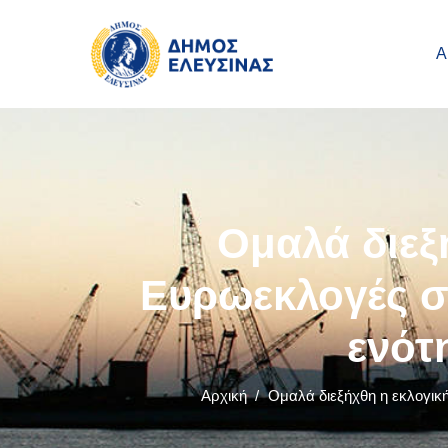
Main navigation
Παράκαμψη προς το κυρίως περιεχόμενο
Α
Ομαλά διεξή
Ευρωεκλογές στ
ενότ
Αρχική
/
Ομαλά διεξήχθη η εκλογική